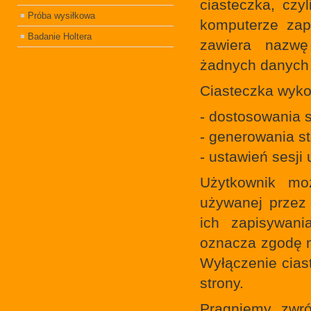
ciasteczka, czy
Próba wysiłkowa
komputerze zap
Badanie Holtera
zawiera nazwę 
żadnych danych
Ciasteczka wyko
- dostosowania s
- generowania st
- ustawień sesji
Użytkownik mo
używanej przez 
ich zapisywani
oznacza zgodę n
Wyłączenie cias
strony.
Pragniemy zwró