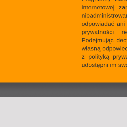
internetowej z
nieadministrowa
odpowiadać ani 
prywatności r
Podejmując decy
własną odpowied
z polityką pryw
udostępni im sw