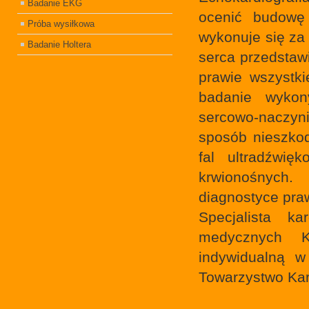
Badanie EKG
ocenić budowę
Próba wysiłkowa
wykonuje się za 
Badanie Holtera
serca przedstaw
prawie wszystki
badanie wykon
sercowo-naczyn
sposób nieszkod
fal ultradźwi
krwionośnych
diagnostyce pra
Specjalista k
medycznych Ka
indywidualną w
Towarzystwo Kar